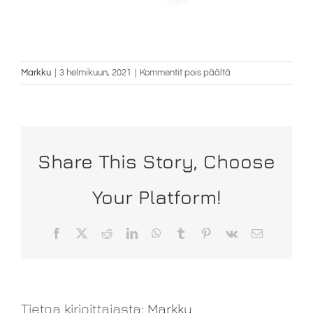
artikkelissa
Markku
|
3 helmikuun, 2021
|
Kommentit pois päältä
JK
Smart
Metal_CQ8A5228
Share This Story, Choose
Your Platform!
Facebook
X
Reddit
LinkedIn
WhatsApp
Tumblr
Pinterest
Vk
Sähköposti
Tietoa kirjoittajasta:
Markku