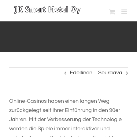
Skip
to
content
Edellinen
Seuraava
Online-Casinos haben einen langen Weg
zurückgelegt seit ihrer Einführung in den 90er
Jahren. Mit der Verbesserung der Technologie
werden die Spiele immer interaktiver und