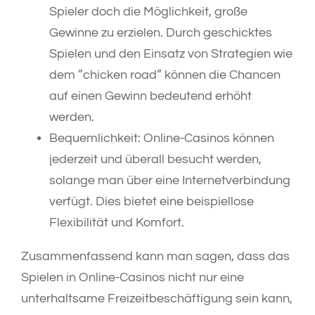
Spieler doch die Möglichkeit, große
Gewinne zu erzielen. Durch geschicktes
Spielen und den Einsatz von Strategien wie
dem ”chicken road” können die Chancen
auf einen Gewinn bedeutend erhöht
werden.
Bequemlichkeit: Online-Casinos können
jederzeit und überall besucht werden,
solange man über eine Internetverbindung
verfügt. Dies bietet eine beispiellose
Flexibilität und Komfort.
Zusammenfassend kann man sagen, dass das
Spielen in Online-Casinos nicht nur eine
unterhaltsame Freizeitbeschäftigung sein kann,