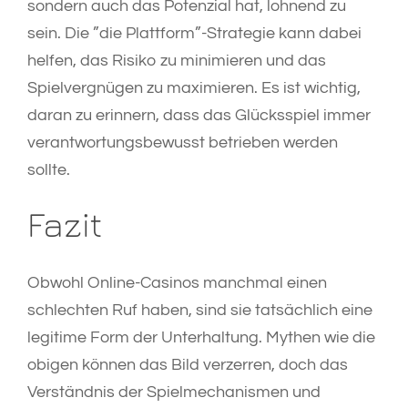
sondern auch das Potenzial hat, lohnend zu
sein. Die ”die Plattform”-Strategie kann dabei
helfen, das Risiko zu minimieren und das
Spielvergnügen zu maximieren. Es ist wichtig,
daran zu erinnern, dass das Glücksspiel immer
verantwortungsbewusst betrieben werden
sollte.
Fazit
Obwohl Online-Casinos manchmal einen
schlechten Ruf haben, sind sie tatsächlich eine
legitime Form der Unterhaltung. Mythen wie die
obigen können das Bild verzerren, doch das
Verständnis der Spielmechanismen und