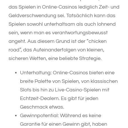
das Spielen in Online-Casinos lediglich Zeit- und
Geldverschwendung sei. Tatsächlich kann das
Spielen sowohl unterhaltsam als auch lohnend
sein, wenn man es verantwortungsbewusst
angeht. Aus diesem Grund ist der ”chicken
road”, das Aufeinanderfolgen von kleinen,
sicheren Wetten, eine beliebte Strategie.
Unterhaltung: Online-Casinos bieten eine
breite Palette von Spielen, von klassischen
Slots bis hin zu Live-Casino-Spielen mit
Echtzeit-Dealern. Es gibt für jeden
Geschmack etwas.
Gewinnpotential: Während es keine
Garantie für einen Gewinn gibt, haben