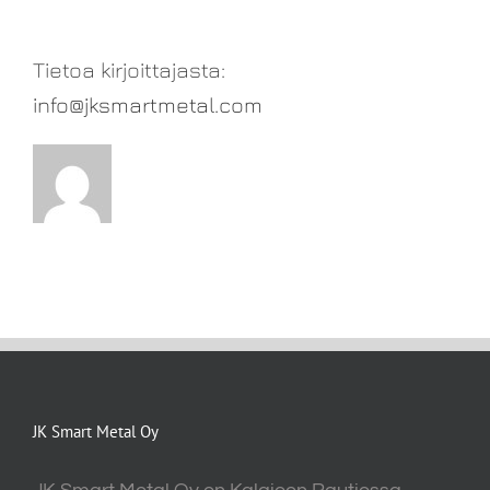
Tietoa kirjoittajasta:
info@jksmartmetal.com
JK Smart Metal Oy