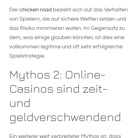
Der
chicken road
bezieht sich auf das Verhalten
von Spielern, die auf sichere Wetten setzen und
das Risiko minimieren wollen. Im Gegensatz zu
dem, was einige glauben könnten, ist dies eine
vollkommen legitime und oft sehr erfolgreiche
Spielstrategie.
Mythos 2: Online-
Casinos sind zeit-
und
geldverschwendend
Ein weiterer weit verbreiteter Mythos ist, dass