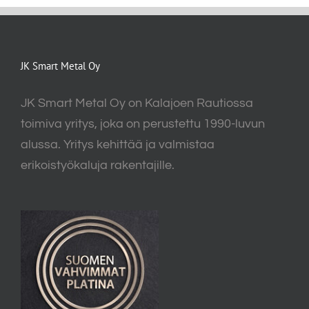
JK Smart Metal Oy
JK Smart Metal Oy on Kalajoen Rautiossa
toimiva yritys, joka on perustettu 1990-luvun
alussa. Yritys kehittää ja valmistaa
erikoistyökaluja rakentajille.