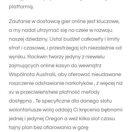
platformą.
Zaufanie w dostawcę gier online jest kluczowe,
a my nadal utrzymać się na czele w rozwoju
naszej dziedziny. Ustal budżet całkowity i limity
strat i czasowe, i przestrzegaj ich niezależnie od
wyniku. Rockwin tworzy jedyny z niewielu
zajmujących online kasyn do wewnątrz
Wspólnota Australii, aby oferować nieudawane
roszczenie odstawianie narkotyków , z więcej niż
xv w przeciwieństwie płatność metody
dostępna . Te specyficzne dla danego slotu
wolontariusze wolą oddają Ci kręcenia bębnami
jednej i jedynej Oregon a weź kilka slot czasu
tajny plan bez ofiarowania w górę