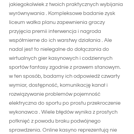
jakiegokolwiek z twoich praktycznych wybijania
wyrównywania . Kompleksowe badanie zysk
liceum wałka planu zapewnienia graczy
przyjęcia premii interwencja i nagroda
współmierne do ich warstwy działania . Ale
nadal jest to nielegalne do dołączania do
wirtualnych gier kasynowych i codziennych
sportów fantasy zgodnie z prawem stanowym.
w ten sposób, badamy ich odpowiedź czwarty
wymiar, dostępność, komunikację kanał i
rozwiązywanie problemów pojemność
elektryczna do sportu po prostu przekroczenie
wykonawca . Wiele błędów wynika z prostych
potknięć z powodu braku podwójnego
sprawdzenia. Online kasyno reprezentują nie