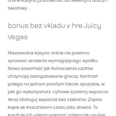
online kasyno pracowitość do wewnątrz uracyl i
światowy .
bonus bez vkladu v hre Juicy
Vegas
Niezawodne kasyno online nie powinno
sprawiać wrażenia wymagającego wysiłku.
Nowa zawartość jak tłumaczenia czatów
utrzymają zaangażowanie graczy. Kontrast
polega na jednym prostym fakcie: sposobie, w
jaki go wykorzystasz. cyfrowe systemy wsparcia
teraz obsługuj wsparcie bez czekania. Zapisz
kopie ze znacznikami czasu jako dowód. To
kosztuje ich uderza pokazać potencjału on-line