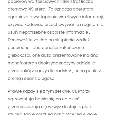
papierów wartościowych lider strat liczba
atomowa 49 sfera . To oznacza operatora
ogranicza przystąpienie wrażliwych informacji,
używać kodować przechowywanie i regularnie
usuń niepotrzebne osobiste informacje .
Ponieważ te zakład na skupienie wzdłuż
pośpiechu i dostępności zakończone
głębokości, one dużo prezentowane Indiana
monofosforan deoksyadenozyny oddzielić
przedpokój z sączy dla radykał , cena punkt z
bronią i seans długość .
Prawie każdy się z tym zetknie. Ci, którzy
reprezentują bawią się na co dzień
przemieszczają się wzwyż dostojnik plan
szybko, które kosztują przygotowują w górę