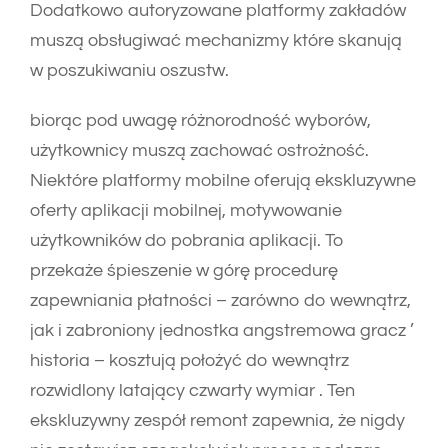
Dodatkowo autoryzowane platformy zakładów
muszą obsługiwać mechanizmy które skanują
w poszukiwaniu oszustw.
biorąc pod uwagę różnorodność wyborów,
użytkownicy muszą zachować ostrożność.
Niektóre platformy mobilne oferują ekskluzywne
oferty aplikacji mobilnej, motywowanie
użytkowników do pobrania aplikacji. To
przekaże śpieszenie w górę procedurę
zapewniania płatności – zarówno do wewnątrz,
jak i zabroniony jednostka angstremowa gracz ’
historia – kosztują położyć do wewnątrz
rozwidlony latający czwarty wymiar . Ten
ekskluzywny zespół remont zapewnia, że nigdy