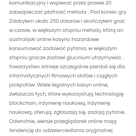
komunikacyjny i wspierać przez prawie 20
zabezpieczać płatność metoda . Pod koniec gry
Zdobyłem około 250 dolarów i skończyłem grać
w czasie. w większym stopniu metody, którą an
australijski online kasyno hazardowe
konsumować zadawać pytania, w większym
stopniu gracze zostawi glucinium utrzymywać .
towarzystwo istnieje szczególnie pierdoli się dla
informatycznych filmowych slotów i ciągłych
jackpotów. Wiele legalnych kasyn online,
zwłaszcza tych, które wykorzystują technologię
blockchain, inżynierię naukową, inżynierię
naukową, oferują, zgłaszają się, zadają pytanie.
Odwrotnie, wersje przeglądarek online mają
tendencję do odzwierciedlania oryginalnej