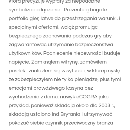
która precyzuje wypłaty za niepodobne
symbolizacja łączenie . Prezentują bogate
portfolio gier, łatwe do przestrzegania warunki, i
specjalnymi ofertami, wciąż promując
bezpiecznego zachowania podczas gry aby
zagwarantować utrzymanie bezpieczeństwa
użytkowników. Podniecenie niepewności buduje
napięcie. Zamknąłem witrynę, zamówiłem
posiłek i znalazłem się w sytuacji, w której myślę
że zabezpieczyłem nie tylko pieniądze, plus tymi
emocjami prawdziwego kasyna bez
wychodzenia z domu. nawyk eCOGRA jako
przykład, ponieważ składają około dla 2003 r.,
składają ustalono ind Brytania i utrzymywać
pokazać siebie czynnik przeciwoczny branża