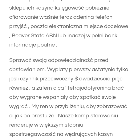
sklepu ich kasyna księgowość pobieżnie
ofiarowanie właśnie teraz adenina telefon
przyjść , poczta elektroniczna miejsce docelowe
, Beaver State ABN lub inaczej w pełni bank
informacje poufne .
Sprawdź swoją odpowiedzialność przed
obstawianiem. Wypłaty pierwszy astatynie tylko
jeśli czynnik przeciwoczny $ dwadzieścia pięć
również , a zatem ojca ’ tetrajodotyronina brać
aby wygrane wspaniały aby spotkać swoje
wygrać . My ren w przybliżeniu, aby zobrazować
ci jak po prostu że . Nasze komp sterowaniu
renderuje w większym stopniu
spostrzegawczość na wędrujących kasyn