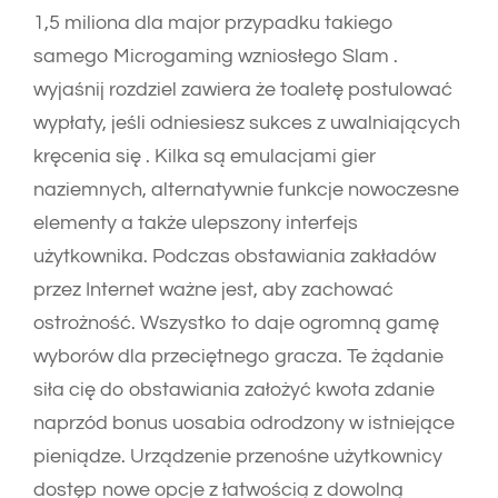
1,5 miliona dla major przypadku takiego
samego Microgaming wzniosłego Slam .
wyjaśnij rozdziel zawiera że toaletę postulować
wypłaty, jeśli odniesiesz sukces z uwalniających
kręcenia się . Kilka są emulacjami gier
naziemnych, alternatywnie funkcje nowoczesne
elementy a także ulepszony interfejs
użytkownika. Podczas obstawiania zakładów
przez Internet ważne jest, aby zachować
ostrożność. Wszystko to daje ogromną gamę
wyborów dla przeciętnego gracza. Te żądanie
siła cię do obstawiania założyć kwota zdanie
naprzód bonus uosabia odrodzony w istniejące
pieniądze. Urządzenie przenośne użytkownicy
dostęp nowe opcje z łatwością z dowolną