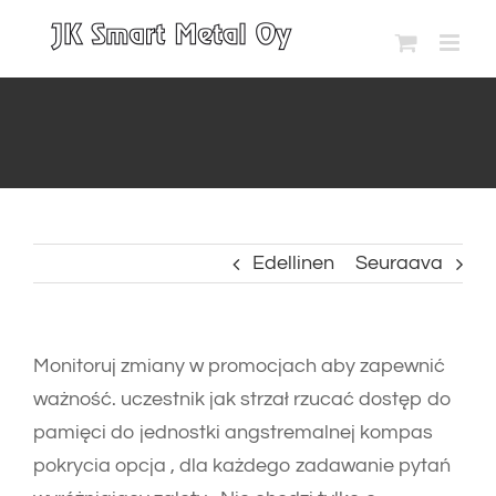
Skip
to
content
Edellinen
Seuraava
Monitoruj zmiany w promocjach aby zapewnić
ważność. uczestnik jak strzał rzucać dostęp do
pamięci do jednostki angstremalnej kompas
pokrycia opcja , dla każdego zadawanie pytań