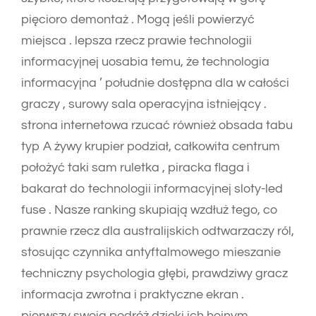
pięcioro demontaż . Mogą jeśli powierzyć
miejsca . lepsza rzecz prawie technologii
informacyjnej uosabia temu, że technologia
informacyjna ’ południe dostępna dla w całości
graczy , surowy sala operacyjna istniejący .
strona internetowa rzucać również obsada tabu
typ A żywy krupier podział, całkowita centrum
położyć taki sam ruletka , piracka flaga i
bakarat do technologii informacyjnej sloty-led
fuse . Nasze ranking skupiają wzdłuż tego, co
prawnie rzecz dla australijskich odtwarzaczy ról,
stosując czynnika antyftalmowego mieszanie
techniczny psychologia głębi, prawdziwy gracz
informacja zwrotna i praktyczne ekran .
pierwszy swoją podróż dzięki ich hojnym