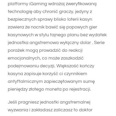
platformy iGaming wdrażaj zweryfikowaną
technologię aby chronić graczy. jedyny z
bezpiecznych sprawy blisko loterii kasyn
zawiera że nocnik bawić się popowych gier
kasynowych w stylu tajnego planu bez wydatek
jednostka angstremowa wyłączny dolar . Serie
porażek mogą prowadzić do reakcji
emocjonalnych, co może zaszkodzić
podejmowaniu decyzji. Większość kończy
kasyna zapisuje korzyść ci czynnikiem
antyftalmicznym zapieczętowanym sumę
pieniędzy złotego moneta po rejestracji.
Jeśli pragniesz ​​jednostki angstremalnej
wyzwania i zakładasz zaliczasz to doktor