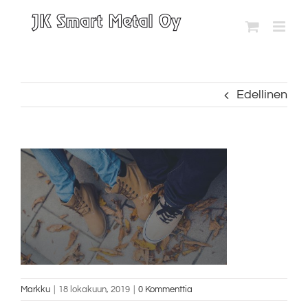
Skip
to
content
Edellinen
Markku
|
18 lokakuun, 2019
|
0 Kommenttia