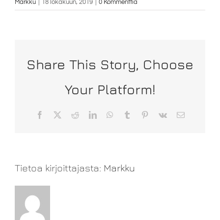
Markku
|
18 lokakuun, 2019
|
0 Kommenttia
Share This Story, Choose
Your Platform!
Facebook
X
Reddit
LinkedIn
WhatsApp
Tumblr
Pinterest
Vk
Sähköposti
Tietoa kirjoittajasta:
Markku