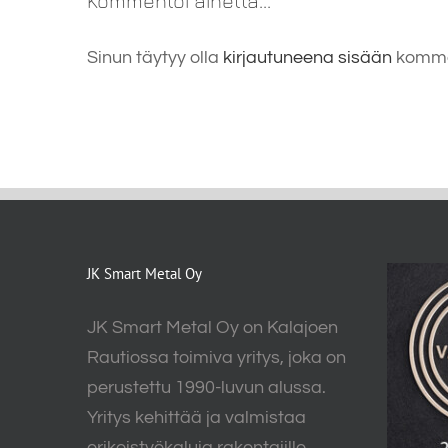
Kommentoi aihetta...
Sinun täytyy olla
kirjautuneena sisään
komme
JK Smart Metal Oy
JK Smart Metal Oy on Kalajoen
Rautiossa toimiva yritys, joka on
perustettu 1990-luvun alussa.
Yritys kehittää ja valmistaa
erikoistyökaluja rakentajille.