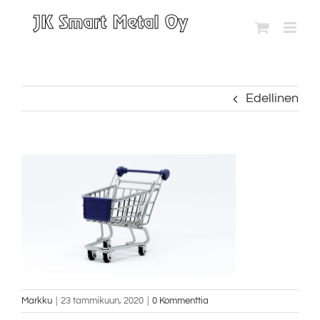
Skip
to
content
Edellinen
Markku
|
23 tammikuun, 2020
|
0 Kommenttia