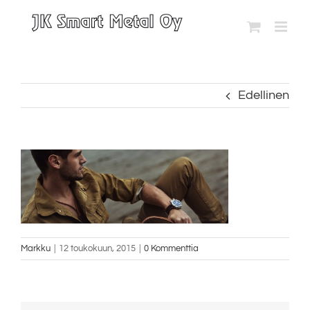
Skip
to
content
Edellinen
Markku
|
12 toukokuun, 2015
|
0 Kommenttia