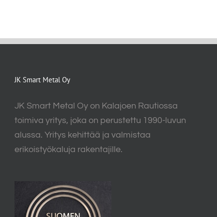
JK Smart Metal Oy
JK Smart Metal Oy on Kalajoen Rautiossa
toimiva yritys, joka on perustettu 1990-luvun
alussa. Yritys kehittää ja valmistaa
erikoistyökaluja rakentajille.