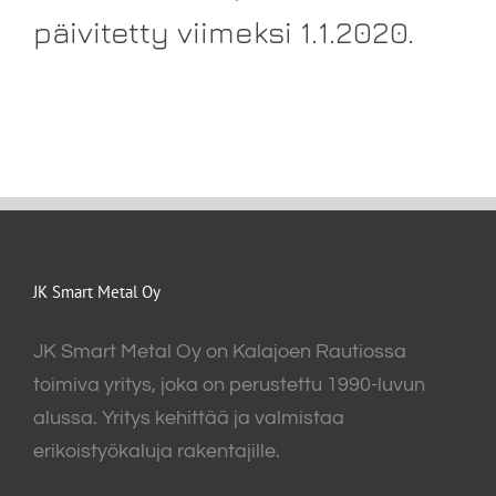
päivitetty viimeksi 1.1.2020.
JK Smart Metal Oy
JK Smart Metal Oy on Kalajoen Rautiossa
toimiva yritys, joka on perustettu 1990-luvun
alussa. Yritys kehittää ja valmistaa
erikoistyökaluja rakentajille.