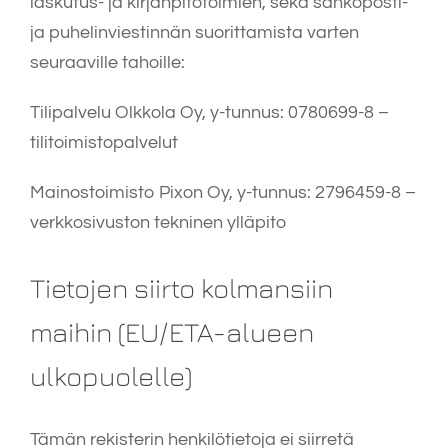
laskutus- ja kirjanpitotoimien, sekä sähköposti-
ja puhelinviestinnän suorittamista varten
seuraaville tahoille:
Tilipalvelu Olkkola Oy, y-tunnus: 0780699-8 –
tilitoimistopalvelut
Mainostoimisto Pixon Oy, y-tunnus: 2796459-8 –
verkkosivuston tekninen ylläpito
Tietojen siirto kolmansiin
maihin (EU/ETA-alueen
ulkopuolelle)
Tämän rekisterin henkilötietoja ei siirretä