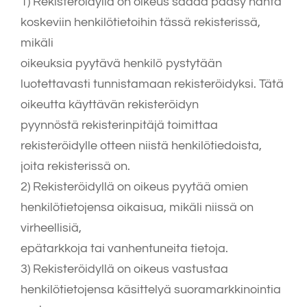
1) Rekisteröidyllä on oikeus saada pääsy häntä
koskeviin henkilötietoihin tässä rekisterissä,
mikäli
oikeuksia pyytävä henkilö pystytään
luotettavasti tunnistamaan rekisteröidyksi. Tätä
oikeutta käyttävän rekisteröidyn
pyynnöstä rekisterinpitäjä toimittaa
rekisteröidylle otteen niistä henkilötiedoista,
joita rekisterissä on.
2) Rekisteröidyllä on oikeus pyytää omien
henkilötietojensa oikaisua, mikäli niissä on
virheellisiä,
epätarkkoja tai vanhentuneita tietoja.
3) Rekisteröidyllä on oikeus vastustaa
henkilötietojensa käsittelyä suoramarkkinointia