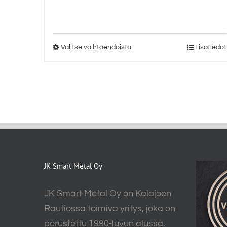
50,00 €
-
60,00 €
Valitse vaihtoehdoista
Lisätiedot
Tällä
tuotteella
on
useampi
muunnelma.
Voit
tehdä
valinnat
JK Smart Metal Oy
tuotteen
sivulla.
JK Smart Metal Oy on Kalajoen
Rautiossa toimiva yritys, joka on
perustettu 1990-luvun alussa.