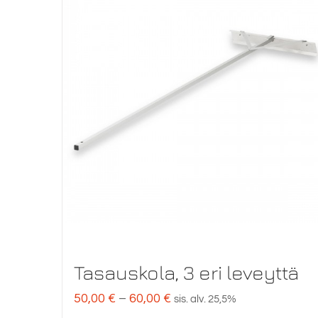
Tasauskola, 3 eri leveyttä
Hintaluokka:
50,00
€
–
60,00
€
sis. alv. 25,5%