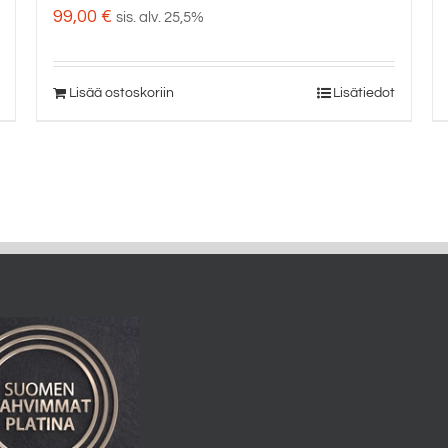
99,00
€
sis. alv. 25,5%
Lisää ostoskoriin
Lisätiedot