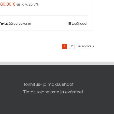
80,00
€
sis. alv. 25,5%
Lisää ostoskoriin
Lisätiedot
1
2
Seuraava
Toimitus- ja maksuehdot
Tietosuojaseloste ja evästeet