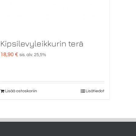
Kipsilevyleikkurin terä
18,90
€
sis. alv. 25,5%
Lisää ostoskoriin
Lisätiedot