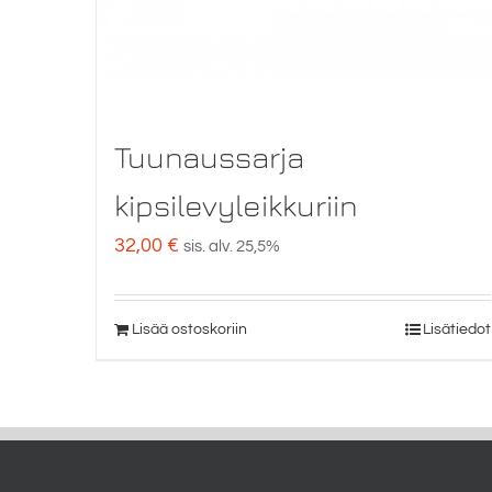
Tuunaussarja
kipsilevyleikkuriin
32,00
€
sis. alv. 25,5%
Lisää ostoskoriin
Lisätiedot