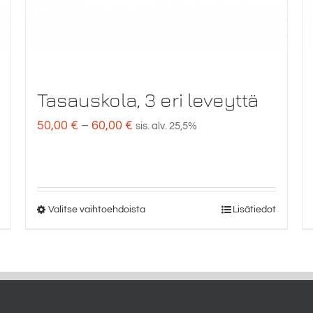
Tasauskola, 3 eri leveyttä
Hintaluokka:
50,00
€
–
60,00
€
sis. alv. 25,5%
50,00 €
-
60,00 €
Valitse vaihtoehdoista
Lisätiedot
Tällä
tuotteella
on
useampi
muunnelma.