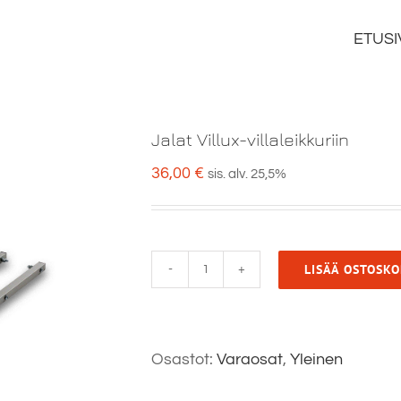
ETUSI
Jalat Villux-villaleikkuriin
36,00
€
sis. alv. 25,5%
LISÄÄ OSTOSKO
Jalat
Villux-
villaleikkuriin
Osastot:
Varaosat
,
Yleinen
määrä