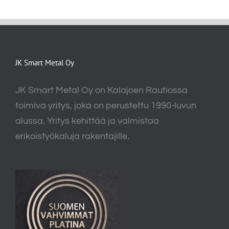
JK Smart Metal Oy
JK Smart Metal Oy on Kalajoen Rautiossa
toimiva yritys, joka on perustettu 1990-luvun
alussa. Yritys kehittää ja valmistaa
erikoistyökaluja rakentajille.