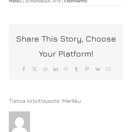
Markku
|
20 marraskuun, 2019
|
0 Kommenttia
Share This Story, Choose
Your Platform!
Facebook
X
Reddit
LinkedIn
WhatsApp
Tumblr
Pinterest
Vk
Sähköposti
Tietoa kirjoittajasta:
Markku